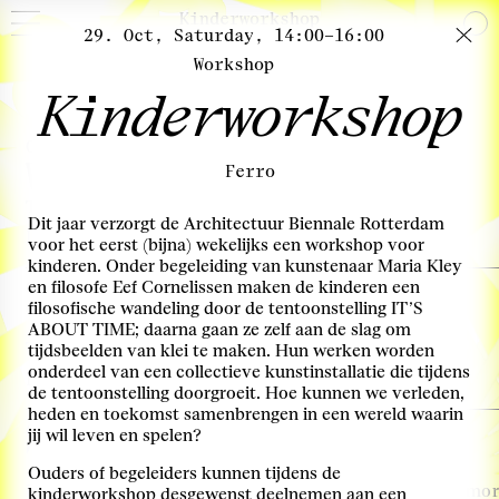
Kinderworkshop
29. Oct, Saturday, 14:00–16:00
Workshop
Kinderworkshop
November
02. Nov, Wednesday, 20:00–21:45
What will we eat?
Ferro
The future of food with Carolyn Steel
more info
Dit jaar verzorgt de Architectuur Biennale Rotterdam
Locatie: De Fruitvis
voor het eerst (bijna) wekelijks een workshop voor
kinderen. Onder begeleiding van kunstenaar Maria Kley
en filosofe Eef Cornelissen maken de kinderen een
03. Nov, Thursday, 08:30–12:00
Transitie-arena Infra
filosofische wandeling door de tentoonstelling IT’S
ABOUT TIME; daarna gaan ze zelf aan de slag om
Transitiegesprek
more info
tijdsbeelden van klei te maken. Hun werken worden
onderdeel van een collectieve kunstinstallatie die tijdens
Locatie: Ferro
de tentoonstelling doorgroeit. Hoe kunnen we verleden,
heden en toekomst samenbrengen in een wereld waarin
03. Nov, Thursday, 13:00–16:00
jij wil leven en spelen?
The time is Now!
Ouders of begeleiders kunnen tijdens de
Exploring concrete design strategies for the Deltas
more
kinderworkshop desgewenst deelnemen aan een