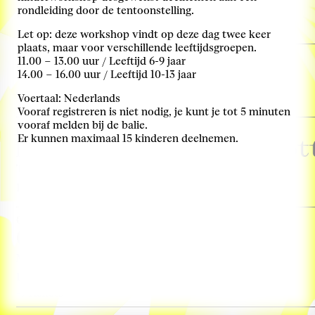
rondleiding door de tentoonstelling.
Locatie: Keilezaal
Tickets
Let op: deze workshop vindt op deze dag twee keer
plaats, maar voor verschillende leeftijdsgroepen.
03. Nov, Thursday, 13:00–14:00
11.00 – 13.00 uur / Leeftijd 6-9 jaar
Virtual Tour
14.00 – 16.00 uur / Leeftijd 10-13 jaar
with Derk Loorbach & Femke Coops
more info
Voertaal: Nederlands
Vooraf registreren is niet nodig, je kunt je tot 5 minuten
vooraf melden bij de balie.
03. Nov, Thursday, 14:30–18:00
Er kunnen maximaal 15 kinderen deelnemen.
Mobiliteitstransitie Rot
Transitiegesprek
more info
Locatie: Ferro
03. Nov, Thursday, 17:00–18:00
Guided Curator Tour
Met Léa-Catherine Szacka
more info
Locatie: Ferro
Tickets